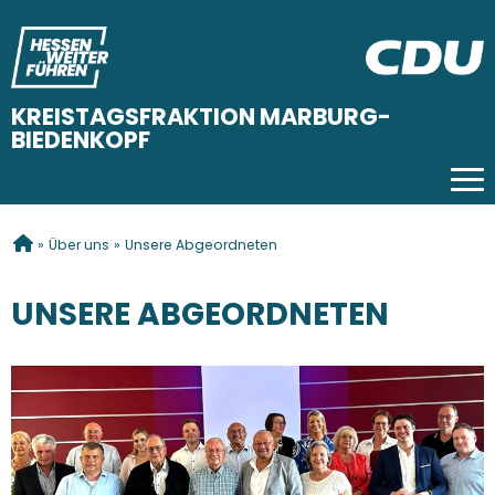
KREISTAGSFRAKTION MARBURG-
BIEDENKOPF
Tog
SIE SIND HIER
»
Über uns
»
Unsere Abgeordneten
UNSERE ABGEORDNETEN