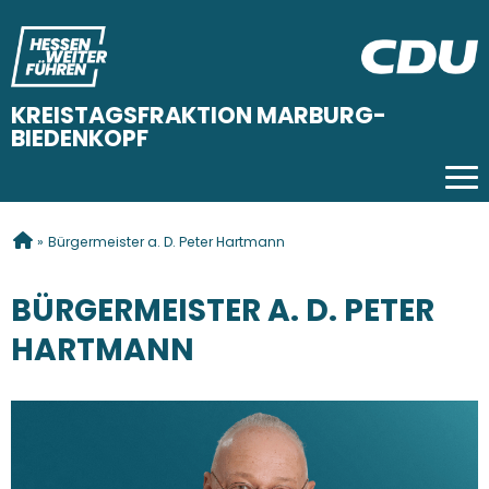
KREISTAGSFRAKTION MARBURG-
BIEDENKOPF
Tog
SIE SIND HIER
»
Bürgermeister a. D. Peter Hartmann
BÜRGERMEISTER A. D. PETER
HARTMANN